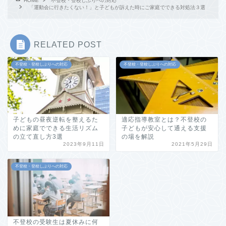
HOME
不登校・登校しぶりへの対応
「運動会に行きたくない！」と子どもが訴えた時にご家庭でできる対処法３選
RELATED POST
不登校・登校しぶりへの対応
不登校・登校しぶりへの対応
子どもの昼夜逆転を整えるた
適応指導教室とは？不登校の
めに家庭でできる生活リズム
子どもが安心して通える支援
の立て直し方3選
の場を解説
2023年9月11日
2021年5月29日
不登校・登校しぶりへの対応
不登校の受験生は夏休みに何