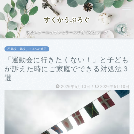
すくかうぶろぐ
現役スクールカウンセラーの子育て応援ブログ
不登校・登校しぶりへの対応
「運動会に行きたくない！」と子ども
が訴えた時にご家庭でできる対処法３
選
2026年5月10日
/
2026年5月10日