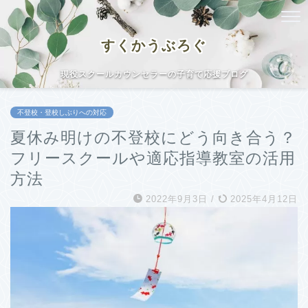
すくかうぶろぐ
現役スクールカウンセラーの子育て応援ブログ
不登校・登校しぶりへの対応
夏休み明けの不登校にどう向き合う？
フリースクールや適応指導教室の活用
方法
2022年9月3日
/
2025年4月12日