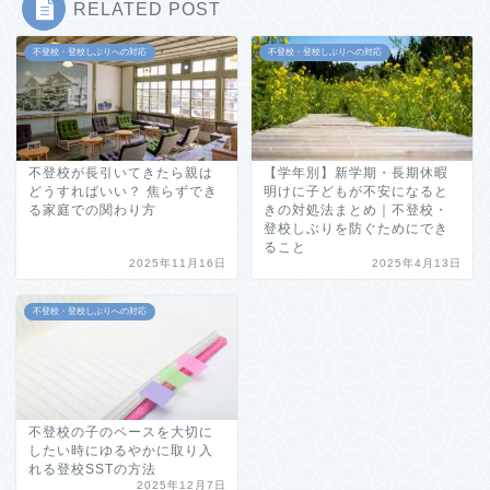
RELATED POST
不登校・登校しぶりへの対応
不登校・登校しぶりへの対応
不登校が長引いてきたら親は
【学年別】新学期・長期休暇
どうすればいい？ 焦らずでき
明けに子どもが不安になると
る家庭での関わり方
きの対処法まとめ｜不登校・
登校しぶりを防ぐためにでき
ること
2025年11月16日
2025年4月13日
不登校・登校しぶりへの対応
不登校の子のペースを大切に
したい時にゆるやかに取り入
れる登校SSTの方法
2025年12月7日