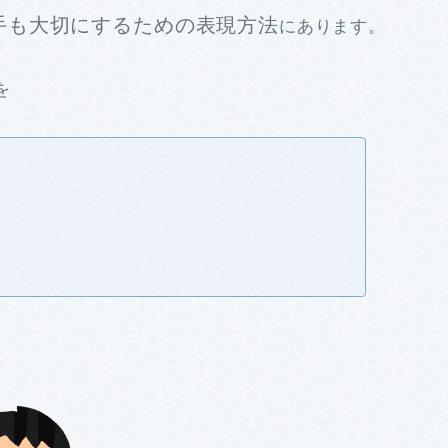
手も大切にするための表現方法
にあります。
を