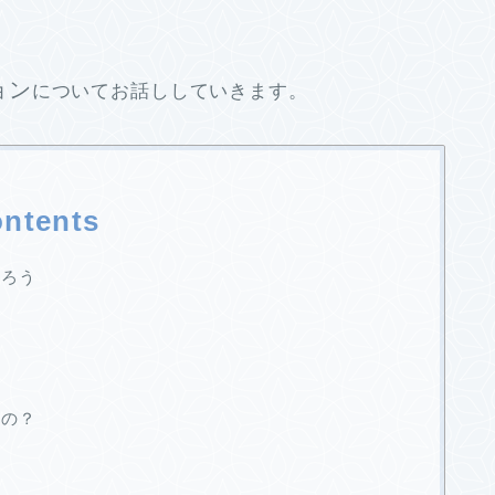
ョン
についてお話ししていきます。
ntents
だろう
いの？