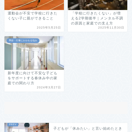
運動会が不安で学校に行きた
「学校に行きたくない」が増
くない子に親ができること
える2学期後半｜メンタル不調
の原因と家庭での支え方
2025年5月25日
2025年11月30日
季節・行事にかかわる悩み
新年度に向けて不安な子ども
をサポートする春休み中の家
庭での関わり方
2024年3月27日
子どもが「休みたい」と言い始めたとき