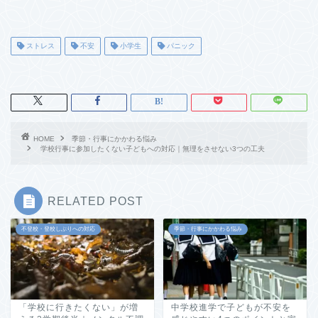
ストレス
不安
小学生
パニック
HOME
季節・行事にかかわる悩み
学校行事に参加したくない子どもへの対応｜無理をさせない3つの工夫
RELATED POST
不登校・登校しぶりへの対応
季節・行事にかかわる悩み
「学校に行きたくない」が増
中学校進学で子どもが不安を