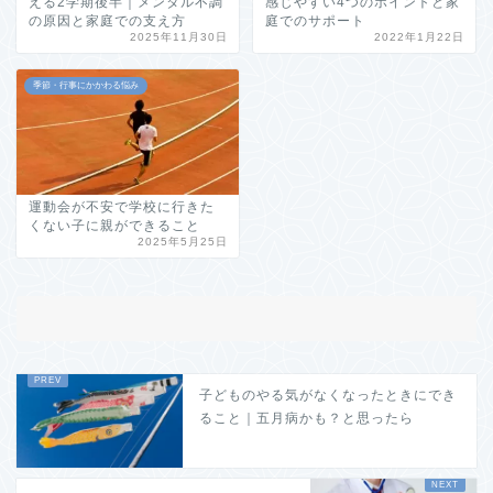
える2学期後半｜メンタル不調
感じやすい4つのポイントと家
の原因と家庭での支え方
庭でのサポート
2025年11月30日
2022年1月22日
季節・行事にかかわる悩み
運動会が不安で学校に行きた
くない子に親ができること
2025年5月25日
子どものやる気がなくなったときにでき
ること｜五月病かも？と思ったら