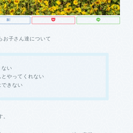
らお子さん達について
きない
んとやってくれない
はできない
す。