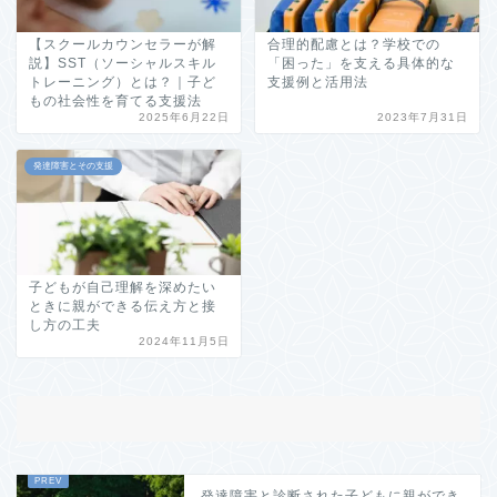
【スクールカウンセラーが解
合理的配慮とは？学校での
説】SST（ソーシャルスキル
「困った」を支える具体的な
トレーニング）とは？｜子ど
支援例と活用法
もの社会性を育てる支援法
2025年6月22日
2023年7月31日
発達障害とその支援
子どもが自己理解を深めたい
ときに親ができる伝え方と接
し方の工夫
2024年11月5日
発達障害と診断された子どもに親ができ