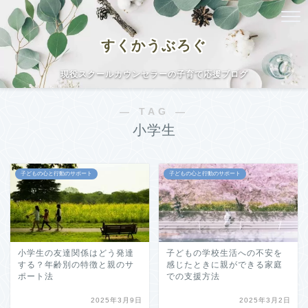
すくかうぶろぐ
現役スクールカウンセラーの子育て応援ブログ
― TAG ―
小学生
子どもの心と行動のサポート
子どもの心と行動のサポート
小学生の友達関係はどう発達
子どもの学校生活への不安を
する？年齢別の特徴と親のサ
感じたときに親ができる家庭
ポート法
での支援方法
2025年3月9日
2025年3月2日