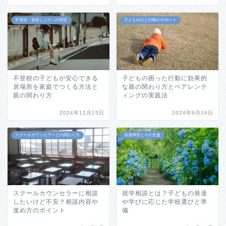
不登校・登校しぶりへの対応
子どもの心と行動のサポート
不登校の子どもが安心できる
子どもの困った行動に効果的
居場所を家庭でつくる方法と
な親の関わり方とペアレンテ
親の関わり方
ィングの実践法
2024年12月15日
2024年9月16日
スクールカウンセラーとの関わり方
発達障害とその支援
スクールカウンセラーに相談
就学相談とは？子どもの発達
したいけど不安？相談内容や
や学びに応じた学校選びと準
進め方のポイント
備