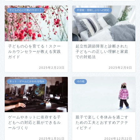
子どもの心と行動のサポート
不登校・登校しぶりへの対応
子どもの心を育てる！スクー
起立性調節障害と診断された
ルカウンセラーが教える実践
子どもへの正しい理解と家庭
ガイド
での対処法
2025年2月23日
2025年2月9日
ネット・ゲームにかかわる悩み
その他
ゲームやネットに依存する子
親子で楽しく冬休みを過ごす
どもへの対応と親ができるル
ための工夫とおすすめアクテ
ールづくり
ィビティ
2025年1月31日
2024年12月22日