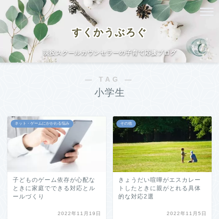
すくかうぶろぐ
現役スクールカウンセラーの子育て応援ブログ
― TAG ―
小学生
ネット・ゲームにかかわる悩み
その他
子どものゲーム依存が心配な
きょうだい喧嘩がエスカレー
ときに家庭でできる対応とル
トしたときに親がとれる具体
ールづくり
的な対応2選
2022年11月19日
2022年11月5日