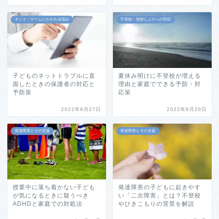
ネット・ゲームにかかわる悩み
不登校・登校しぶりへの対応
子どものネットトラブルに直
夏休み明けに不登校が増える
面したときの保護者の対応と
理由と家庭でできる予防・対
予防策
応策
2022年8月27日
2022年8月20日
発達障害とその支援
発達障害とその支援
授業中に落ち着かない子ども
発達障害の子どもに起きやす
が気になるときに疑うべき
い「二次障害」とは？不登校
ADHDと家庭での対処法
やひきこもりの背景を解説