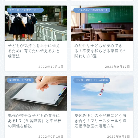
子どもの心と行動のサポート
子どもの心と行動のサポート
子どもが気持ちを上手に伝え
心配性な子どもが安心でき
るために育てたい伝える力と
る！不安を和らげる家庭での
練習法
関わり方3選
2022年10月1日
2022年9月17日
発達障害とその支援
不登校・登校しぶりへの対応
勉強が苦手な子どもの背景に
夏休み明けの不登校にどう向
あるLD（学習障害）と不登校
き合う？フリースクールや適
の関係を解説
応指導教室の活用方法
2022年9月10日
2022年9月3日