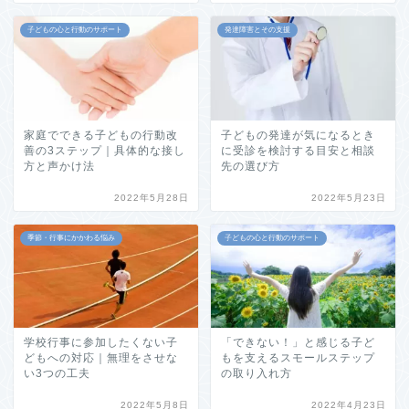
子どもの心と行動のサポート
発達障害とその支援
家庭でできる子どもの行動改
子どもの発達が気になるとき
善の3ステップ｜具体的な接し
に受診を検討する目安と相談
方と声かけ法
先の選び方
2022年5月28日
2022年5月23日
季節・行事にかかわる悩み
子どもの心と行動のサポート
学校行事に参加したくない子
「できない！」と感じる子ど
どもへの対応｜無理をさせな
もを支えるスモールステップ
い3つの工夫
の取り入れ方
2022年5月8日
2022年4月23日