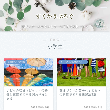
すくかうぶろぐ
現役スクールカウンセラーの子育て応援ブログ
― TAG ―
小学生
発達障害とその支援
子どもの心と行動のサポート
子どもの吃音（どもり）の特
友達づくりが苦手な子どもへ
徴と家庭でできる関わり方と
の家庭でできる練習法3選
支援
2022年6月18日
2022年6月11日