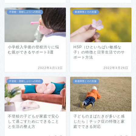
不登校・登校しぶりへの対応
発達障害とその支援
小学校入学後の登校渋りに悩
HSP（ひといちばい敏感な
む親ができるサポート3選
子）の特徴と日常生活でのサ
ポート方法
2022年4月13日
2022年3月26日
不登校・登校しぶりへの対応
発達障害とその支援
不登校の子どもが家庭で安心
子どものまばたきが多いと感
して過ごすためにできること
じたら｜チック症の特徴と家
と生活の整え方
庭でできる対応