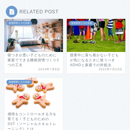
RELATED POST
発達障害とその支援
発達障害とその支援
寝つきが悪い子どものために
授業中に落ち着かない子ども
家庭でできる睡眠習慣づくり3
が気になるときに疑うべき
つの工夫
ADHDと家庭での対処法
2023年7月8日
2022年7月23日
発達障害とその支援
感情をコントロールする力を
育てる！子どものための
SST（ソーシャルスキルトレ
ーニング）とは